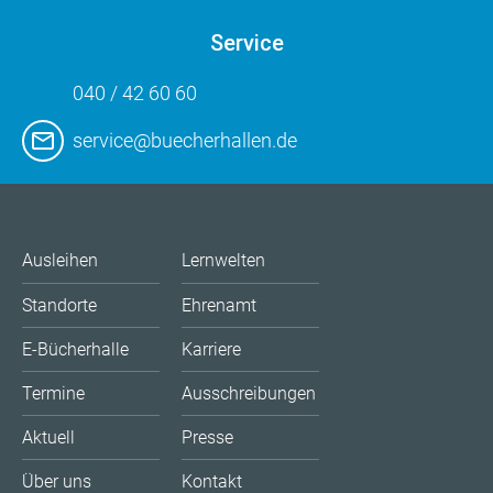
Service
040 / 42 60 60
service@buecherhallen.de
Ausleihen
Lernwelten
Standorte
Ehrenamt
E-Bücherhalle
Karriere
Termine
Ausschreibungen
Aktuell
Presse
Über uns
Kontakt