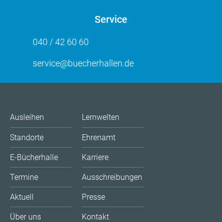
Service
040 / 42 60 60
service@buecherhallen.de
Ausleihen
Lernwelten
Standorte
Ehrenamt
E-Bücherhalle
Karriere
Termine
Ausschreibungen
Aktuell
Presse
Über uns
Kontakt