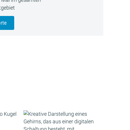
gebiet
rte