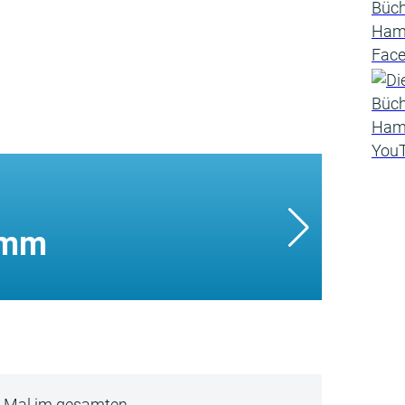
amm
5 Mal im gesamten