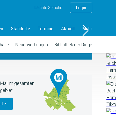
Leichte Sprache
Login
en
Standorte
Termine
Aktuell
Mehr
amm
halle
Neuerwerbungen
Bibliothek der Dinge
5 Mal im gesamten
gebiet
rte