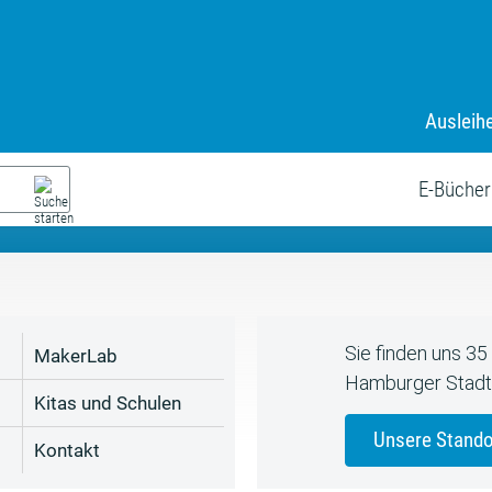
Ausleih
9. Juli bis zum 19. August
s neue Sommerferienprogr
E-Bücher
Sie finden uns 3
MakerLab
Hamburger Stadt
Kitas und Schulen
Unsere Stando
Kontakt