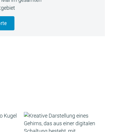
gebiet
rte