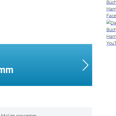
amm
5 Mal im gesamten