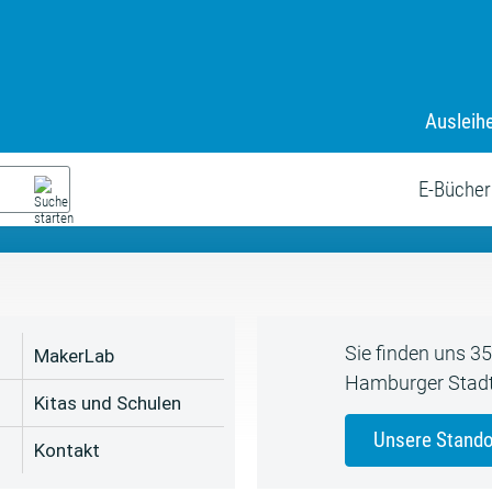
Ausleih
9. Juli bis zum 19. August
s neue Sommerferienprogr
E-Bücher
Sie finden uns 3
MakerLab
Hamburger Stadt
Kitas und Schulen
Unsere Stando
Kontakt