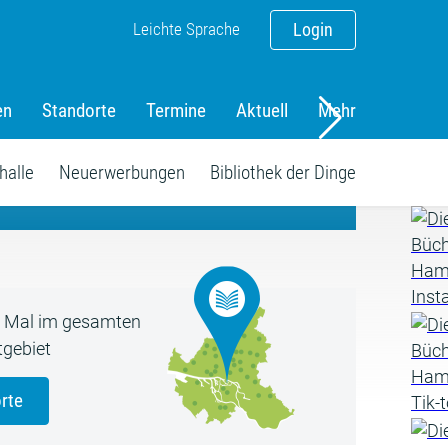
Leichte Sprache
Login
en
Standorte
Termine
Aktuell
Mehr
amm
halle
Neuerwerbungen
Bibliothek der Dinge
5 Mal im gesamten
gebiet
rte