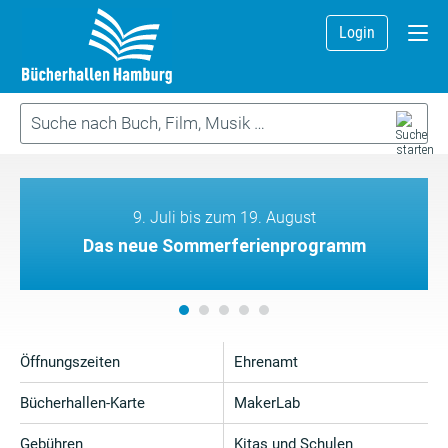
Login
9. Juli bis zum 19. August
Das neue Sommerferienprogramm
Öffnungszeiten
Ehrenamt
Bücherhallen-Karte
MakerLab
Gebühren
Kitas und Schulen