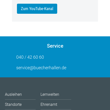
Zum YouTube-Kanal
Service
040 / 42 60 60
service@buecherhallen.de
Ausleihen
Lernwelten
Standorte
Ehrenamt