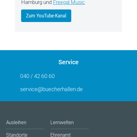
Hamburg und
Freegal Music
.
Zum YouTube-Kanal
Service
040 / 42 60 60
service@buecherhallen.de
Ausleihen
Lernwelten
Standorte
Ehrenamt