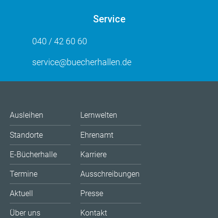
Service
040 / 42 60 60
service@buecherhallen.de
Ausleihen
Lernwelten
Standorte
Ehrenamt
E-Bücherhalle
Karriere
Termine
Ausschreibungen
Aktuell
Presse
Über uns
Kontakt