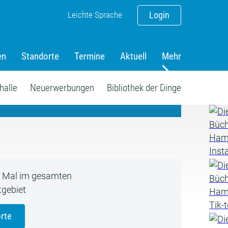
Leichte Sprache
Login
en
Standorte
Termine
Aktuell
Mehr
amm
halle
Neuerwerbungen
Bibliothek der Dinge
5 Mal im gesamten
gebiet
rte