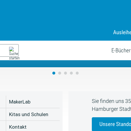
Ausleih
9. Juli bis zum 19. August
s neue Sommerferienprogr
E-Bücher
Sie finden uns 3
MakerLab
Hamburger Stadt
Kitas und Schulen
Unsere Stando
Kontakt