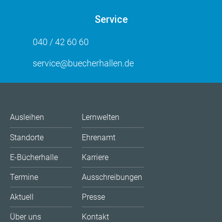
Service
040 / 42 60 60
service@buecherhallen.de
Ausleihen
Lernwelten
Standorte
Ehrenamt
E-Bücherhalle
Karriere
Termine
Ausschreibungen
Aktuell
Presse
Über uns
Kontakt