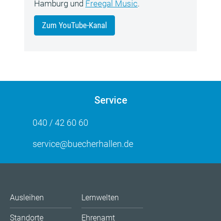
Hamburg und
Freegal Music
.
Zum YouTube-Kanal
Service
040 / 42 60 60
service@buecherhallen.de
Ausleihen
Lernwelten
Standorte
Ehrenamt