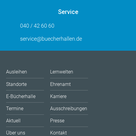
Service
040 / 42 60 60
service@buecherhallen.de
Ausleihen
Lernwelten
Standorte
Ehrenamt
E-Bücherhalle
Karriere
Termine
Ausschreibungen
Aktuell
Presse
Über uns
Kontakt