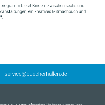
programm bietet Kindern zwischen sechs und
Veranstaltungen, ein kreatives Mitmachbuch und
f.
service@buecherhallen.de
nser
Newsletter
informiert Sie jeden Monat über