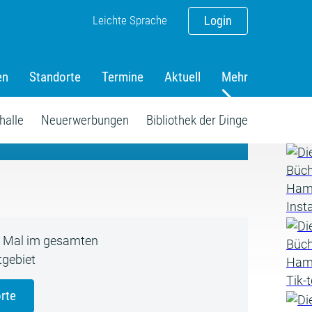
Leichte Sprache
Login
en
Standorte
Termine
Aktuell
Mehr
amm
halle
Neuerwerbungen
Bibliothek der Dinge
5 Mal im gesamten
gebiet
rte