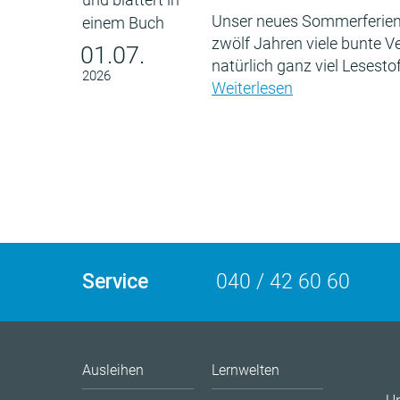
Unser neues Sommerferien
zwölf Jahren viele bunte 
01.07.
natürlich ganz viel Lesestof
2026
Weiterlesen
Service
040 / 42 60 60
Ausleihen
Lernwelten
U