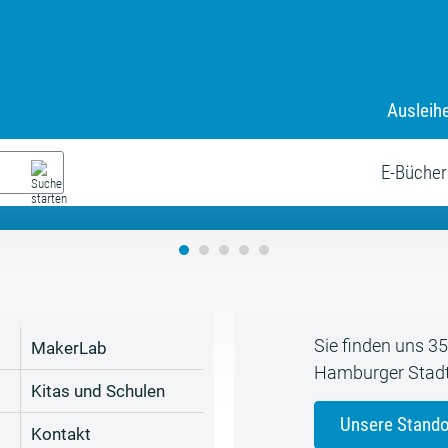
Ausleih
9. Juli bis zum 19. August
s neue Sommerferienprogr
E-Bücher
Sie finden uns 3
MakerLab
Hamburger Stadt
Kitas und Schulen
Unsere Stando
Kontakt