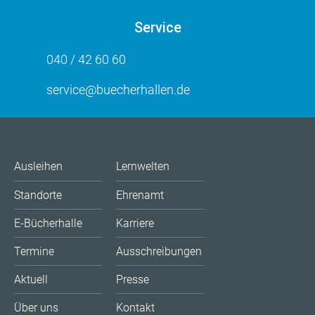
Service
040 / 42 60 60
service@buecherhallen.de
Ausleihen
Lernwelten
Standorte
Ehrenamt
E-Bücherhalle
Karriere
Termine
Ausschreibungen
Aktuell
Presse
Über uns
Kontakt