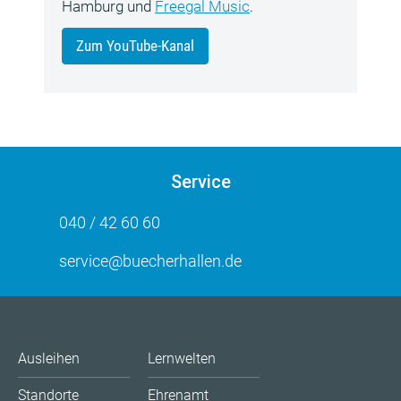
Hamburg und
Freegal Music
.
Zum YouTube-Kanal
Service
040 / 42 60 60
service@buecherhallen.de
Ausleihen
Lernwelten
Standorte
Ehrenamt