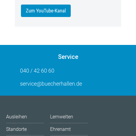
Zum YouTube-Kanal
Service
040 / 42 60 60
service@buecherhallen.de
Ausleihen
Lernwelten
Standorte
Ehrenamt