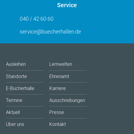
Service
040 / 42 60 60
service@buecherhallen.de
Ausleihen
Lernwelten
Standorte
Ehrenamt
E-Bücherhalle
Karriere
Termine
Ausschreibungen
Aktuell
Presse
Über uns
Kontakt