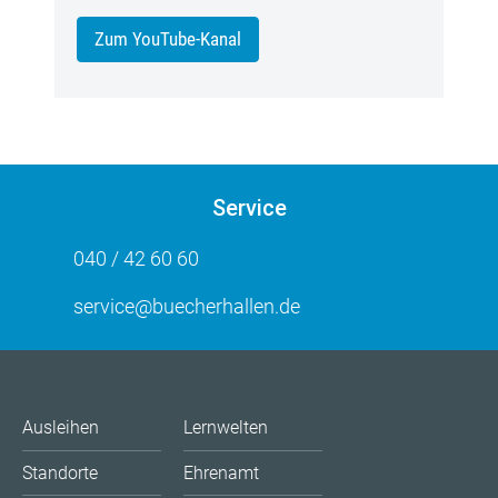
Zum YouTube-Kanal
Service
040 / 42 60 60
service@buecherhallen.de
Ausleihen
Lernwelten
Standorte
Ehrenamt