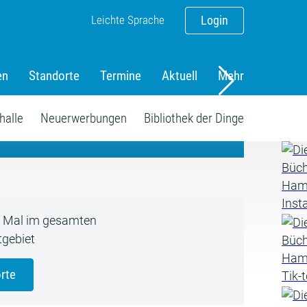
Leichte Sprache
Login
en
Standorte
Termine
Aktuell
Mehr
amm
halle
Neuerwerbungen
Bibliothek der Dinge
5 Mal im gesamten
gebiet
rte