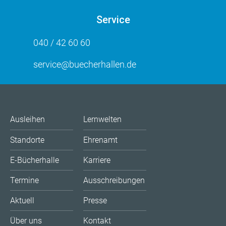
Service
040 / 42 60 60
service@buecherhallen.de
Ausleihen
Lernwelten
Standorte
Ehrenamt
E-Bücherhalle
Karriere
Termine
Ausschreibungen
Aktuell
Presse
Über uns
Kontakt