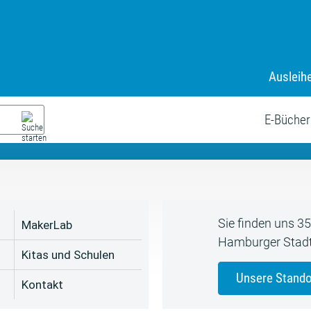
Ausleih
9. Juli bis zum 19. August
s neue Sommerferienprogr
E-Bücher
Sie finden uns 3
MakerLab
Hamburger Stadt
Kitas und Schulen
Unsere Stando
Kontakt