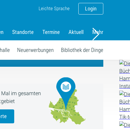
Leichte Sprache
Login
en
Standorte
Termine
Aktuell
Mehr
amm
halle
Neuerwerbungen
Bibliothek der Dinge
5 Mal im gesamten
gebiet
rte