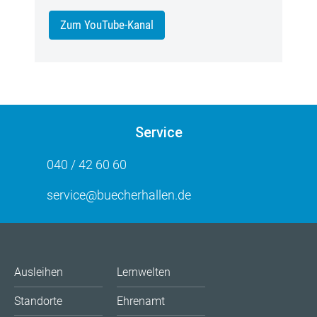
Zum YouTube-Kanal
Service
040 / 42 60 60
service@buecherhallen.de
Ausleihen
Lernwelten
Standorte
Ehrenamt