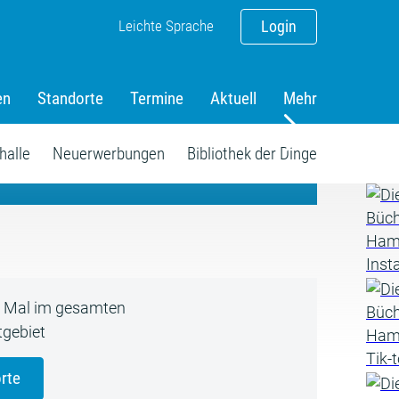
Leichte Sprache
Login
en
Standorte
Termine
Aktuell
Mehr
amm
halle
Neuerwerbungen
Bibliothek der Dinge
5 Mal im gesamten
gebiet
rte