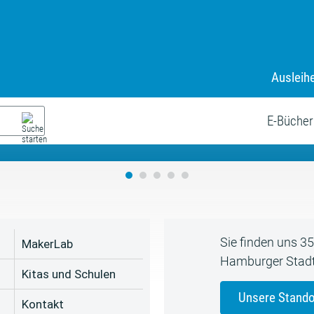
Ausleih
9. Juli bis zum 19. August
s neue Sommerferienprogr
E-Bücher
Sie finden uns 3
MakerLab
Hamburger Stadt
Kitas und Schulen
Unsere Stando
Kontakt