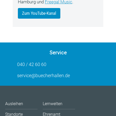
Hamburg und
Freegal Music
.
Zum YouTube-Kanal
Service
040 / 42 60 60
service@buecherhallen.de
Ausleihen
Lernwelten
Standorte
Ehrenamt