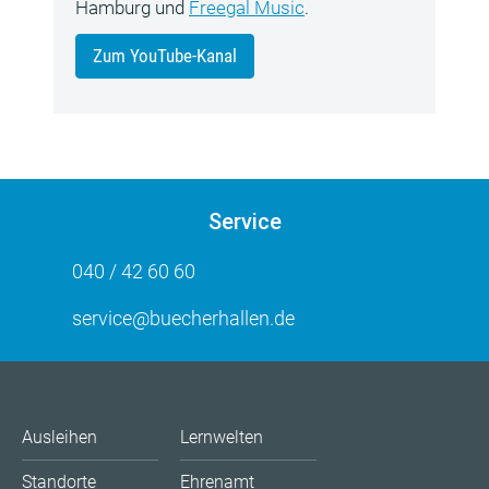
Hamburg und
Freegal Music
.
Zum YouTube-Kanal
Service
040 / 42 60 60
service@buecherhallen.de
Ausleihen
Lernwelten
Standorte
Ehrenamt