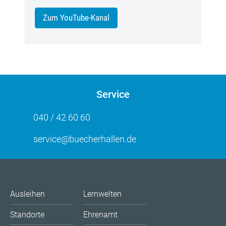
Zum YouTube-Kanal
Service
040 / 42 60 60
service@buecherhallen.de
Ausleihen
Lernwelten
Standorte
Ehrenamt