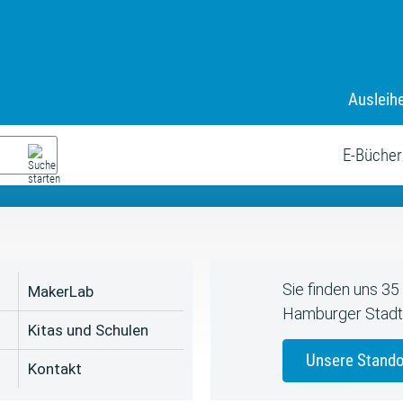
Ausleih
9. Juli bis zum 19. August
s neue Sommerferienprogr
E-Bücher
Sie finden uns 3
MakerLab
Hamburger Stadt
Kitas und Schulen
Unsere Stando
Kontakt