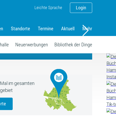
Leichte Sprache
Login
en
Standorte
Termine
Aktuell
Mehr
amm
halle
Neuerwerbungen
Bibliothek der Dinge
5 Mal im gesamten
gebiet
rte