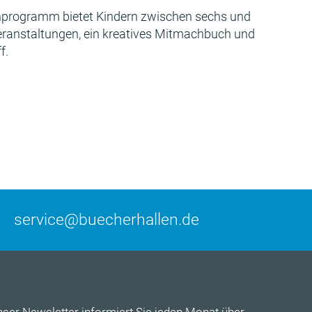
programm bietet Kindern zwischen sechs und
Veranstaltungen, ein kreatives Mitmachbuch und
f.
service@buecherhallen.de
nser
Newsletter
informiert Sie jeden Monat über