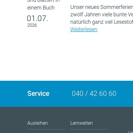
Unser neues Sommerferien
zwölf Jahren viele bunte 
01.07.
natürlich ganz viel Lesestof
2026
Weiterlesen
Service
040 / 42 60 60
Ausleihen
Lernwelten
U