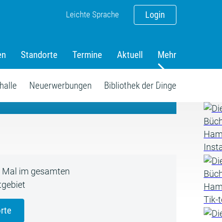
Leichte Sprache
Login
en
Standorte
Termine
Aktuell
Mehr
amm
halle
Neuerwerbungen
Bibliothek der Dinge
5 Mal im gesamten
gebiet
rte