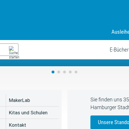
Ausleih
9. Juli bis zum 19. August
s neue Sommerferienprogr
E-Bücher
Sie finden uns 3
MakerLab
Hamburger Stadt
Kitas und Schulen
Unsere Stando
Kontakt