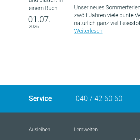
Unser neues Sommerferien
zwölf Jahren viele bunte 
01.07.
natürlich ganz viel Lesestof
2026
Weiterlesen
Service
040 / 42 60 60
Ausleihen
Lernwelten
U