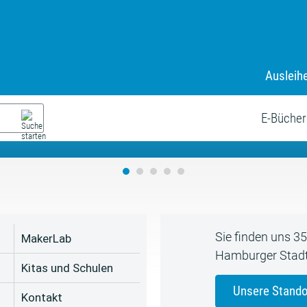
Ausleih
9. Juli bis zum 19. August
s neue Sommerferienprogr
E-Bücher
Sie finden uns 3
MakerLab
Hamburger Stadt
Kitas und Schulen
Unsere Stando
Kontakt