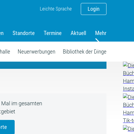
Leichte Sprache
Login
en
Standorte
Termine
Aktuell
Mehr
amm
halle
Neuerwerbungen
Bibliothek der Dinge
5 Mal im gesamten
gebiet
rte