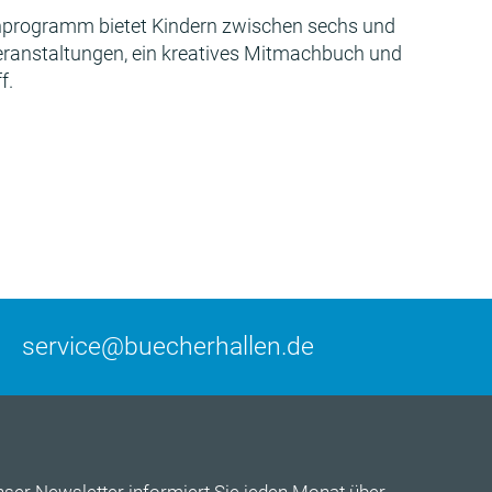
programm bietet Kindern zwischen sechs und
Veranstaltungen, ein kreatives Mitmachbuch und
f.
service@buecherhallen.de
nser
Newsletter
informiert Sie jeden Monat über