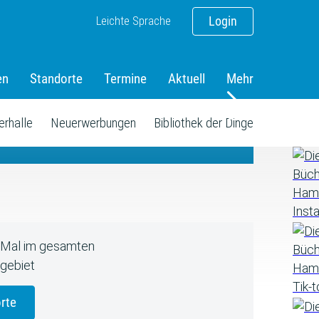
Leichte Sprache
Login
en
Standorte
Termine
Aktuell
Mehr
amm
erhalle
Neuerwerbungen
Bibliothek der Dinge
5 Mal im gesamten
gebiet
rte