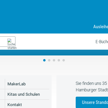
Ausleih
9. Juli bis zum 19. August
s neue Sommerferienprogr
E-Büch
Sie finden uns 3
MakerLab
Hamburger Stadt
Kitas und Schulen
Unsere Stando
Kontakt