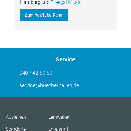
Hamburg und
Freegal Music
.
Zum YouTube-Kanal
Service
040 / 42 60 60
service@buecherhallen.de
Ausleihen
Lernwelten
Standorte
Ehrenamt