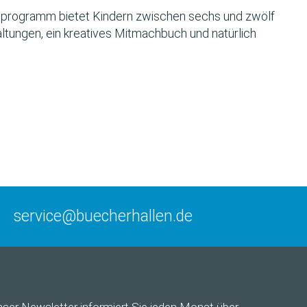
programm bietet Kindern zwischen sechs und zwölf
ltungen, ein kreatives Mitmachbuch und natürlich
service@buecherhallen.de
nser
Newsletter
informiert Sie jeden Monat über