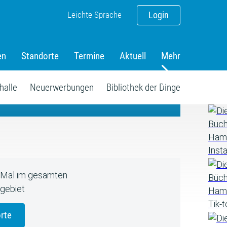
Leichte Sprache
Login
en
Standorte
Termine
Aktuell
Mehr
amm
halle
Neuerwerbungen
Bibliothek der Dinge
5 Mal im gesamten
gebiet
rte