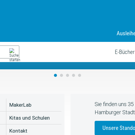
Ausleih
9. Juli bis zum 19. August
s neue Sommerferienprogr
E-Bücher
Sie finden uns 3
MakerLab
Hamburger Stadt
Kitas und Schulen
Unsere Stando
Kontakt