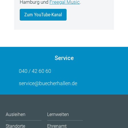
Hamburg und
Freegal Music
.
Zum YouTube-Kanal
Service
040 / 42 60 60
service@buecherhallen.de
Ausleihen
Lernwelten
Standorte
Ehrenamt