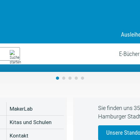
Ausleih
9. Juli bis zum 19. August
s neue Sommerferienprogr
E-Bücher
Sie finden uns 3
MakerLab
Hamburger Stadt
Kitas und Schulen
Unsere Stando
Kontakt