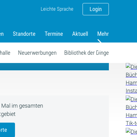
Leichte Sprache
Login
en
Standorte
Termine
Aktuell
Mehr
amm
halle
Neuerwerbungen
Bibliothek der Dinge
5 Mal im gesamten
gebiet
rte