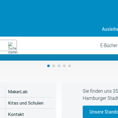
Ausleih
9. Juli bis zum 19. August
s neue Sommerferienprogr
E-Bücher
Sie finden uns 3
MakerLab
Hamburger Stadt
Kitas und Schulen
Unsere Stando
Kontakt