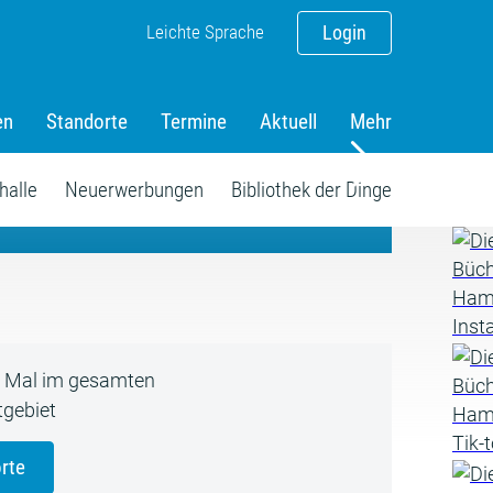
Leichte Sprache
Login
en
Standorte
Termine
Aktuell
Mehr
amm
halle
Neuerwerbungen
Bibliothek der Dinge
5 Mal im gesamten
gebiet
rte