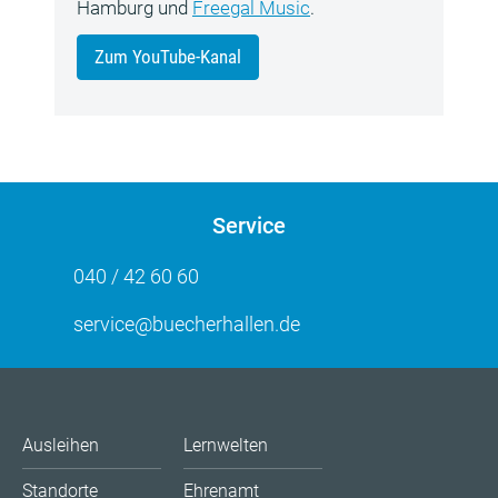
Hamburg und
Freegal Music
.
Zum YouTube-Kanal
Service
040 / 42 60 60
service@buecherhallen.de
Ausleihen
Lernwelten
Standorte
Ehrenamt