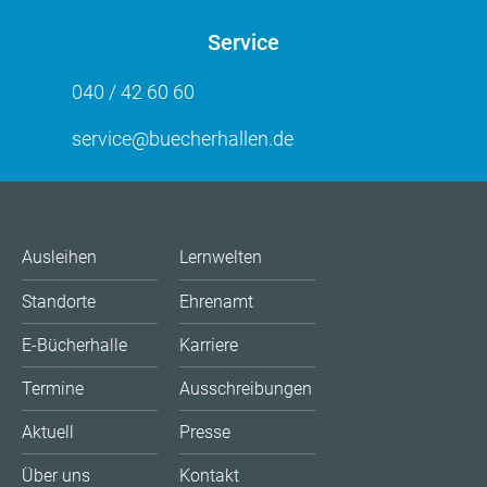
Service
040 / 42 60 60
service@buecherhallen.de
Ausleihen
Lernwelten
Standorte
Ehrenamt
E-Bücherhalle
Karriere
Termine
Ausschreibungen
Aktuell
Presse
Über uns
Kontakt