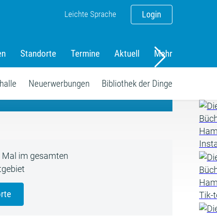
Leichte Sprache
Login
en
Standorte
Termine
Aktuell
Mehr
amm
halle
Neuerwerbungen
Bibliothek der Dinge
5 Mal im gesamten
gebiet
rte