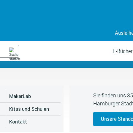
Ausleih
9. Juli bis zum 19. August
s neue Sommerferienprogr
E-Bücher
Sie finden uns 3
MakerLab
Hamburger Stadt
Kitas und Schulen
Unsere Stando
Kontakt