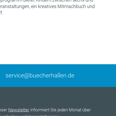
Veranstaltungen, ein kreatives Mitmachbuch und
f.
service@buecherhallen.de
nser
Newsletter
informiert Sie jeden Monat über