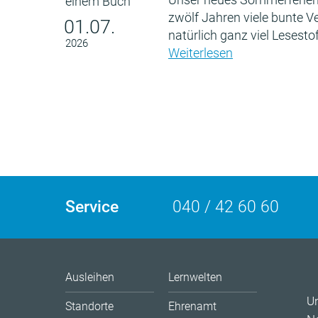
zwölf Jahren viele bunte 
01.07.
natürlich ganz viel Lesestof
2026
Weiterlesen
Service
040 / 42 60 60
Ausleihen
Lernwelten
U
Standorte
Ehrenamt