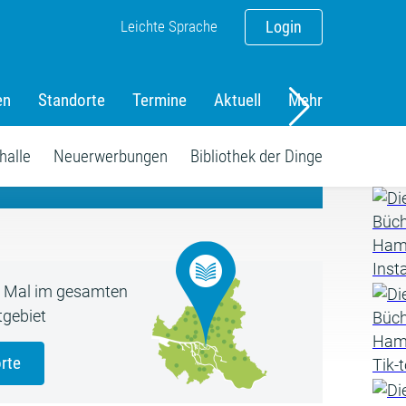
Leichte Sprache
Login
en
Standorte
Termine
Aktuell
Mehr
amm
halle
Neuerwerbungen
Bibliothek der Dinge
5 Mal im gesamten
gebiet
rte