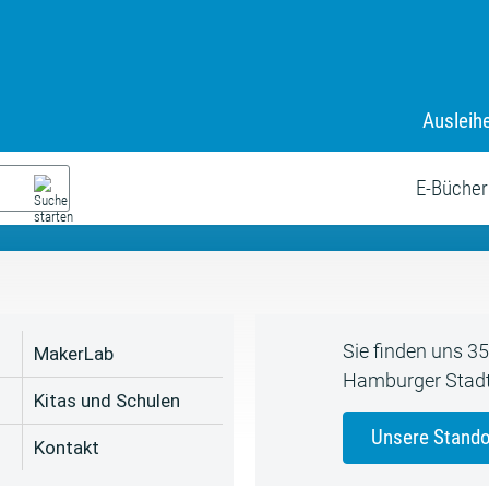
Ausleih
9. Juli bis zum 19. August
s neue Sommerferienprogr
E-Bücher
Sie finden uns 3
MakerLab
Hamburger Stadt
Kitas und Schulen
Unsere Stando
Kontakt