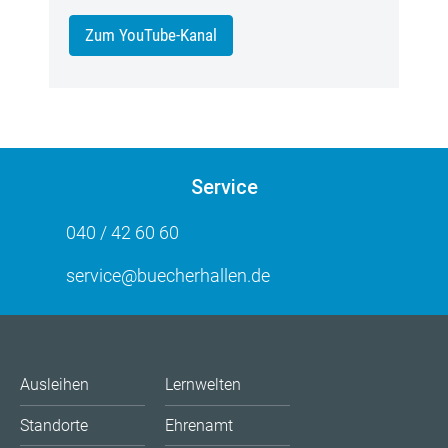
Zum YouTube-Kanal
Service
040 / 42 60 60
service@buecherhallen.de
Ausleihen
Lernwelten
Standorte
Ehrenamt