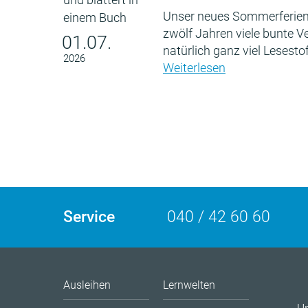
Unser neues Sommerferien
zwölf Jahren viele bunte 
01.07.
natürlich ganz viel Lesestof
2026
Weiterlesen
Service
040 / 42 60 60
Ausleihen
Lernwelten
U