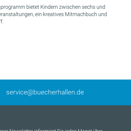
programm bietet Kindern zwischen sechs und
Veranstaltungen, ein kreatives Mitmachbuch und
f.
service@buecherhallen.de
nser
Newsletter
informiert Sie jeden Monat über