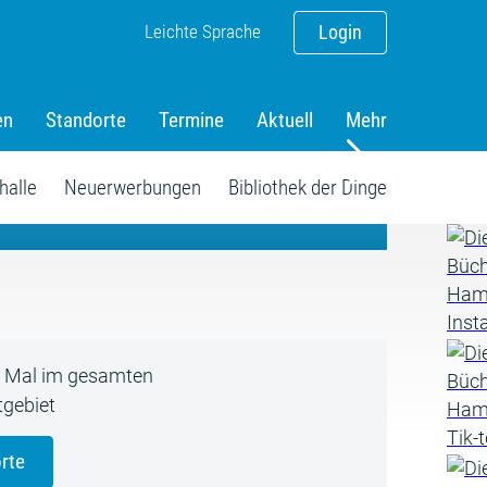
Leichte Sprache
Login
en
Standorte
Termine
Aktuell
Mehr
amm
halle
Neuerwerbungen
Bibliothek der Dinge
5 Mal im gesamten
gebiet
rte