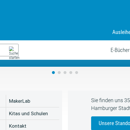
Ausleih
9. Juli bis zum 19. August
s neue Sommerferienprogr
E-Bücher
Sie finden uns 3
MakerLab
Hamburger Stadt
Kitas und Schulen
Unsere Stando
Kontakt