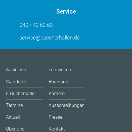
Service
040 / 42 60 60
service@buecherhallen.de
Ausleihen
Lernwelten
Standorte
Ehrenamt
E-Bücherhalle
Karriere
Termine
Ausschreibungen
Aktuell
Presse
Über uns
Kontakt