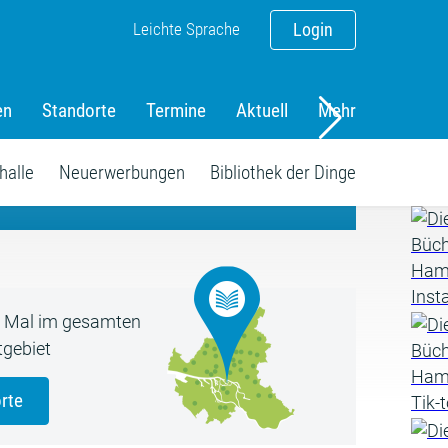
Leichte Sprache
Login
en
Standorte
Termine
Aktuell
Mehr
amm
halle
Neuerwerbungen
Bibliothek der Dinge
5 Mal im gesamten
gebiet
rte