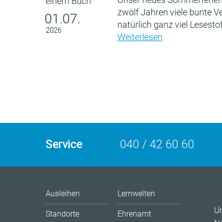
zwölf Jahren viele bunte 
01.07.
natürlich ganz viel Lesestof
2026
Weiterlesen
Service
040 / 42 60 60
Ausleihen
Lernwelten
U
Standorte
Ehrenamt