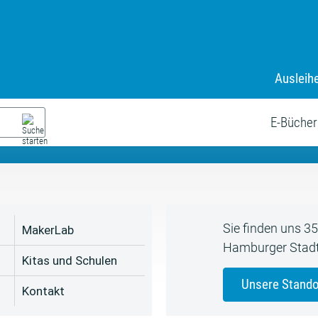
Ausleih
9. Juli bis zum 19. August
s neue Sommerferienprogr
E-Bücher
Sie finden uns 3
MakerLab
Hamburger Stadt
Kitas und Schulen
Unsere Stando
Kontakt