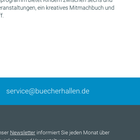
Veranstaltungen, ein kreatives Mitmachbuch und
f.
service@buecherhallen.de
nser
Newsletter
informiert Sie jeden Monat über