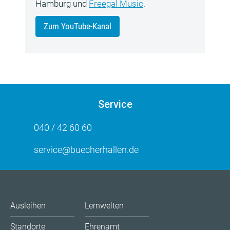
Hamburg und
Freegal Music
.
Zum YouTube-Kanal
Service
040 / 42 60 60
service@buecherhallen.de
Ausleihen
Lernwelten
Standorte
Ehrenamt