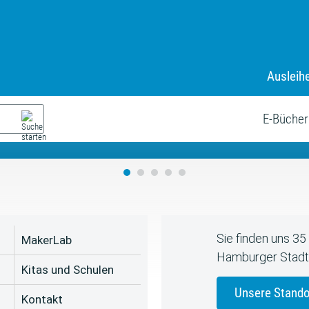
Ausleih
9. Juli bis zum 19. August
s neue Sommerferienprogr
E-Bücher
Sie finden uns 3
MakerLab
Hamburger Stadt
Kitas und Schulen
Unsere Stando
Kontakt