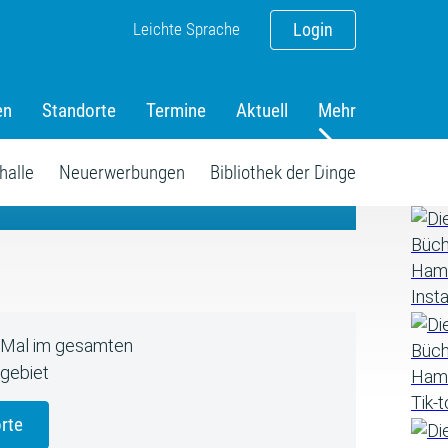
Leichte Sprache
Login
en
Standorte
Termine
Aktuell
Mehr
amm
halle
Neuerwerbungen
Bibliothek der Dinge
5 Mal im gesamten
gebiet
rte