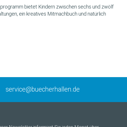
programm bietet Kindern zwischen sechs und zwölf
ltungen, ein kreatives Mitmachbuch und natürlich
service@buecherhallen.de
nser
Newsletter
informiert Sie jeden Monat über