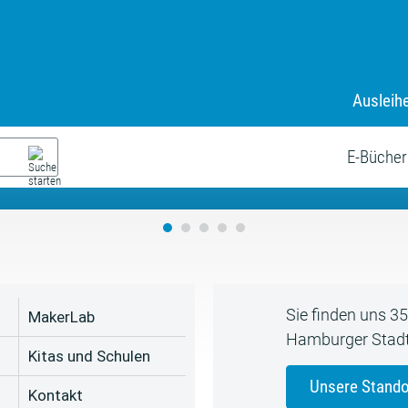
Ausleih
9. Juli bis zum 19. August
s neue Sommerferienprogr
E-Bücher
Sie finden uns 3
MakerLab
Hamburger Stadt
Kitas und Schulen
Unsere Stando
Kontakt