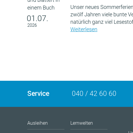
Unser neues Sommerferien
zwölf Jahren viele bunte 
01.07.
natürlich ganz viel Lesestof
2026
Weiterlesen
Service
040 / 42 60 60
Ausleihen
Lernwelten
U