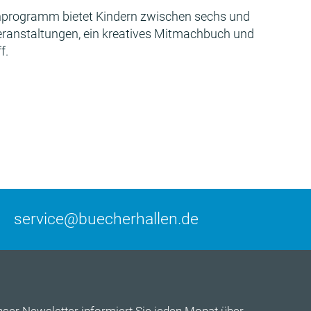
programm bietet Kindern zwischen sechs und
Veranstaltungen, ein kreatives Mitmachbuch und
f.
service@buecherhallen.de
nser
Newsletter
informiert Sie jeden Monat über