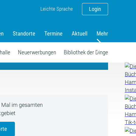
Leichte Sprache
Login
en
Standorte
Termine
Aktuell
Mehr
amm
halle
Neuerwerbungen
Bibliothek der Dinge
5 Mal im gesamten
gebiet
rte