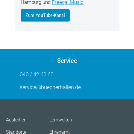
Hamburg und
Freegal Music
.
Zum YouTube-Kanal
Service
040 / 42 60 60
service@buecherhallen.de
Ausleihen
Lernwelten
Standorte
Ehrenamt