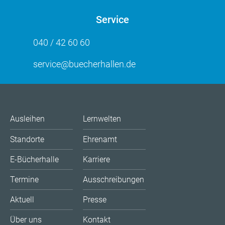
Service
040 / 42 60 60
service@buecherhallen.de
Ausleihen
Lernwelten
Standorte
Ehrenamt
E-Bücherhalle
Karriere
Termine
Ausschreibungen
Aktuell
Presse
Über uns
Kontakt