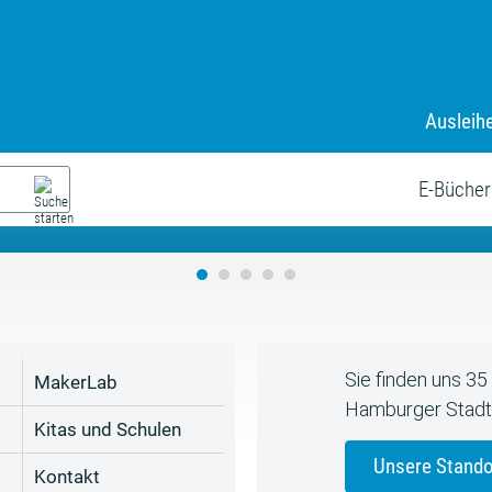
Ausleih
9. Juli bis zum 19. August
s neue Sommerferienprogr
E-Bücher
Sie finden uns 3
MakerLab
Hamburger Stadt
Kitas und Schulen
Unsere Stando
Kontakt