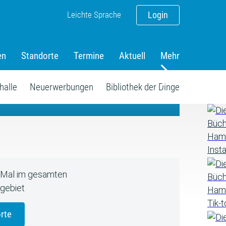
Leichte Sprache
Login
en
Standorte
Termine
Aktuell
Mehr
amm
halle
Neuerwerbungen
Bibliothek der Dinge
5 Mal im gesamten
gebiet
rte